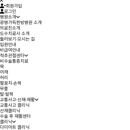
회원가입
로그인
병원소개
광명가득한방병원 소개
의료진소개
도수치료사 소개
둘러보기·오시는 길
입원안내
비급여안내
척추관절센터
비수술통증치료
목
어깨
허리
팔꿈치·손목
무릎
발·발목
교통사고·산재·재활
교통사고 클리닉
산재클리닉
수술 후 재활센터
클리닉
다이어트 클리닉