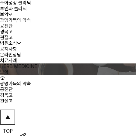
소아성장 클리닉
부인과 클리닉
보약
광명가득의 약속
공진단
경옥고
관절고
병원소식
공지사항
온라인상담
치료사례
HERB MEDICINE
보약
광명가득의 약속
공진단
경옥고
관절고
▲
TOP