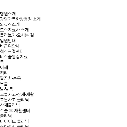
병원소개
광명가득한방병원 소개
의료진소개
도수치료사 소개
둘러보기·오시는 길
입원안내
비급여안내
척추관절센터
비수술통증치료
목
어깨
허리
팔꿈치·손목
무릎
발·발목
교통사고·산재·재활
교통사고 클리닉
산재클리닉
수술 후 재활센터
클리닉
다이어트 클리닉
소아성장 클리닉